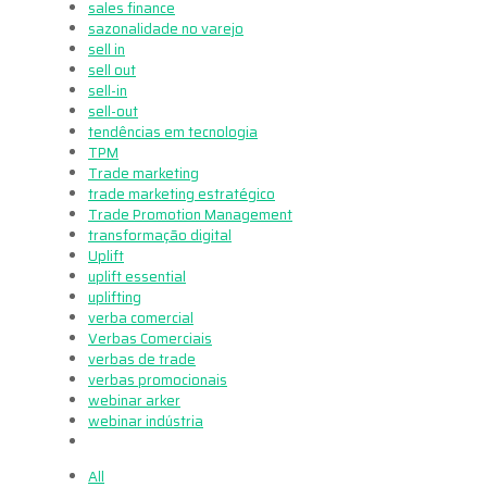
sales finance
sazonalidade no varejo
sell in
sell out
sell-in
sell-out
tendências em tecnologia
TPM
Trade marketing
trade marketing estratégico
Trade Promotion Management
transformação digital
Uplift
uplift essential
uplifting
verba comercial
Verbas Comerciais
verbas de trade
verbas promocionais
webinar arker
webinar indústria
All