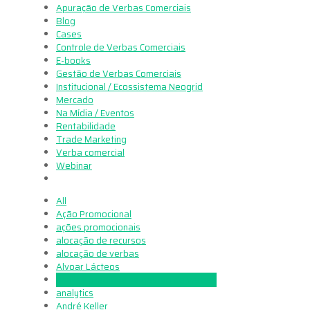
Apuração de Verbas Comerciais
Blog
Cases
Controle de Verbas Comerciais
E-books
Gestão de Verbas Comerciais
Institucional / Ecossistema Neogrid
Mercado
Na Mídia / Eventos
Rentabilidade
Trade Marketing
Verba comercial
Webinar
All
Ação Promocional
ações promocionais
alocação de recursos
alocação de verbas
Alvoar Lácteos
análise preditiva na gestão de verbas
analytics
André Keller