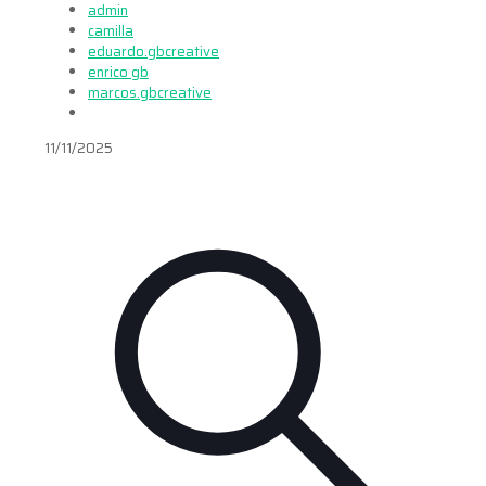
admin
camilla
eduardo.gbcreative
enrico gb
marcos.gbcreative
11/11/2025