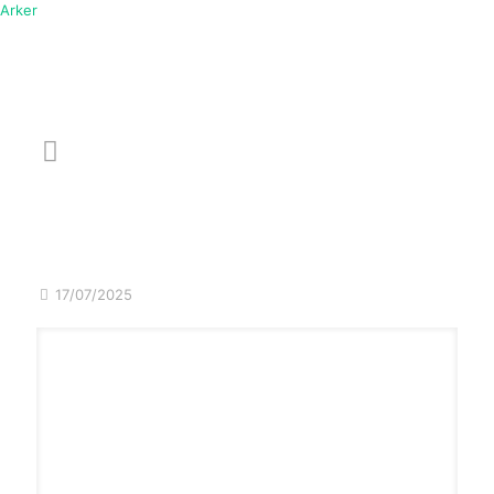
Arker
Gestão de Verbas
Comerciais: o que vem para o
2º semestre de 2025?
17/07/2025