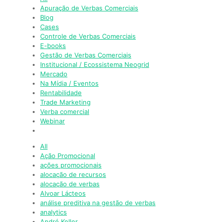
Apuração de Verbas Comerciais
Blog
Cases
Controle de Verbas Comerciais
E-books
Gestão de Verbas Comerciais
Institucional / Ecossistema Neogrid
Mercado
Na Mídia / Eventos
Rentabilidade
Trade Marketing
Verba comercial
Webinar
All
Ação Promocional
ações promocionais
alocação de recursos
alocação de verbas
Alvoar Lácteos
análise preditiva na gestão de verbas
analytics
André Keller