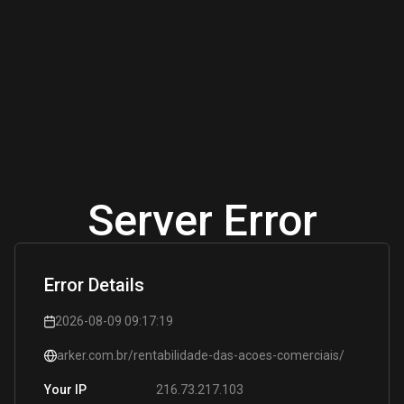
Server Error
Error Details
2026-08-09 09:17:19
arker.com.br/rentabilidade-das-acoes-comerciais/
216.73.217.103
Your IP