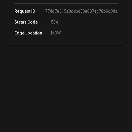
Request ID
1774d7a315a8ddbc38a037ec78b9d38a
Status Code
504
Edge Location
MDW