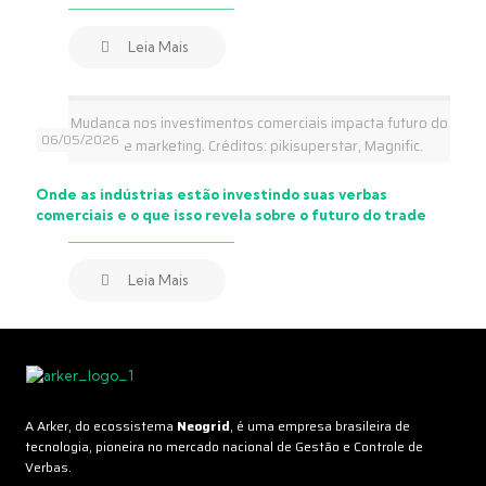
Leia Mais
Mudança nos investimentos comerciais impacta futuro do
06/05/2026
trade marketing. Créditos: pikisuperstar, Magnific.
Onde as indústrias estão investindo suas verbas
comerciais e o que isso revela sobre o futuro do trade
Leia Mais
A Arker, do ecossistema
Neogrid
, é uma empresa brasileira de
tecnologia, pioneira no mercado nacional de Gestão e Controle de
Verbas.