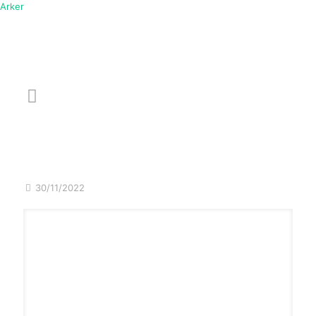
Arker
Menu
Conheça a Arker e nossas
soluções para a verba
comercial do seu negócio
30/11/2022