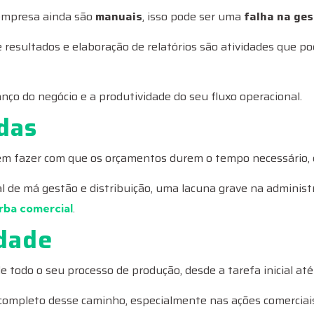
 empresa ainda são
manuais
, isso pode ser uma
falha na ge
 resultados e elaboração de relatórios são atividades que 
ço do negócio e a produtividade do seu fluxo operacional.
das
e em fazer com que os orçamentos durem o tempo necessário, é
l de má gestão e distribuição, uma lacuna grave na administ
.
rba comercial
idade
todo o seu processo de produção, desde a tarefa inicial até 
mpleto desse caminho, especialmente nas ações comerciais,