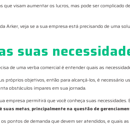
tas que visam aumentar os lucros, mas pode ser complicado de
 da Arker, veja se a sua empresa está precisando de uma sol
as suas necessidad
ecisa de uma verba comercial é entender quais as necessida
us próprios objetivos, então para alcançá-los, é necessário 
ta obstáculos ímpares em sua jornada.
a empresa permitirá que você conheça suas necessidades. E
té suas metas
,
principalmente na questão de gerenciament
ndo os pontos de demanda que devem ser atendidos, e quais a