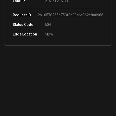
216.73.216.33
Your IP
Request ID
2b16570265e753f8b89a6c362e8a0986
Status Code
504
Edge Location
MDW