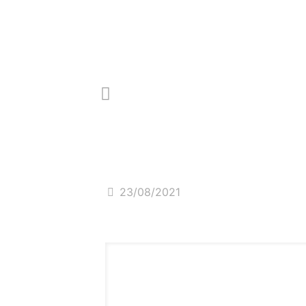
SOLUÇÕES
SOBRE
NOSSOS CLIE
Vem aí a retomada
pandemia
23/08/2021