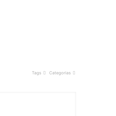
co no pós-
Tags
Categorias